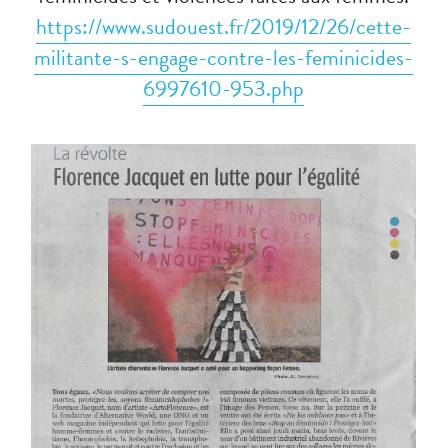
https://www.sudouest.fr/2019/12/26/cette-
militante-s-engage-contre-les-feminicides-
6997610-953.php